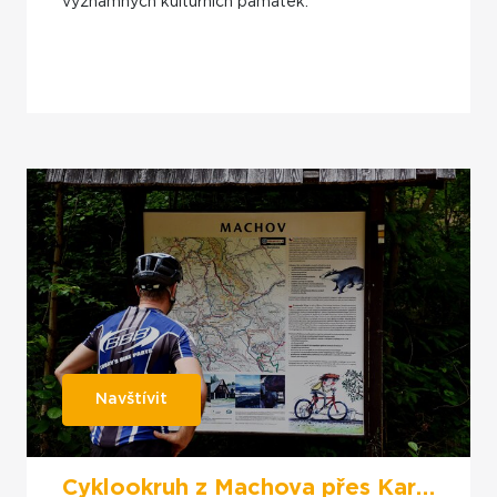
významných kulturních památek.
Navštívit
Cyklookruh z Machova přes Karlów a stolovou horu Bor