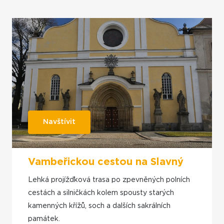
Navštívit
Vambeřickou cestou na Slavný
Lehká projížďková trasa po zpevněných polních
cestách a silničkách kolem spousty starých
kamenných křížů, soch a dalších sakrálních
památek.