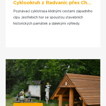
Cyklookruh z Radvanic přes Chełmsko Śląskie a Horní Adršpach
Poznávací cyklotrasa klidnými cestami západního
cípu Jestřebích hor se spoustou stavebních
historických památek a dalekými výhledy.