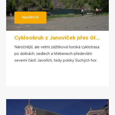
Navštívit
Cyklookruh z Janoviček přes Głuszycu a Sedlo Tří Dolin
Náročnější, ale velmi zážitková horská cyklotrasa
po dolinách, sedlech a hřebenech především
severní části Javořích, tedy polsky Suchých hor.