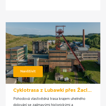
Navštívit
Cyklotrasa z Lubawki přes Žacléř do Poříčí
Pohodová vlastivědná trasa krajem uhelného
dolování se zajímavými historickými a