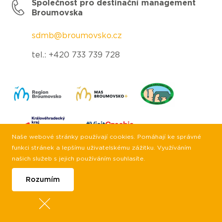
Společnost pro destinační management
Broumovska
sdmb@broumovsko.cz
tel.: +420 733 739 728
Naše webové stránky používají cookies. Pomáhají ke správné
funkci stránek a lepšímu uživatelskému zážitku. Využíváním
našich služeb s jejich používáním souhlasíte.
Rozumím