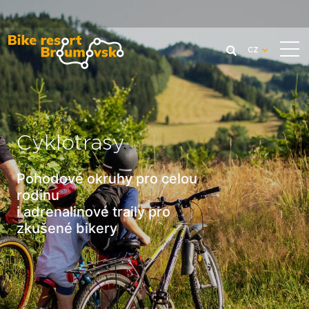
CZ
Cyklotrasy
Pohodové okruhy pro celou
rodinu
i adrenalinové traily pro
zkušené bikery