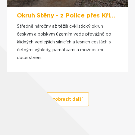
Okruh Stěny - z Police přes Křinice, Radków a Stolové hory
Středně náročný až těžší cyklistický okruh
českým a polským územím vede převážně po
klidných vedlejších silnicích a lesních cestách s
četnými výhledy, památkami a možnostmi
občerstvení.
zobrazit další