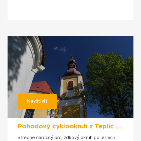
Navštívit
Pohodový cyklookruh z Teplic nad Metují přes Mieroszów a Meziměstí
Středně náročný projížďkový okruh po lesních