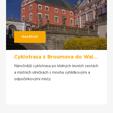
Navštívit
Cyklotrasa z Broumova do Walbrzychu přes Kamenné hory
Náročnější cyklotrasa po klidných lesních cestách
a místních silničkách s mnoha vyhlídkovými a
odpočinkovými místy.