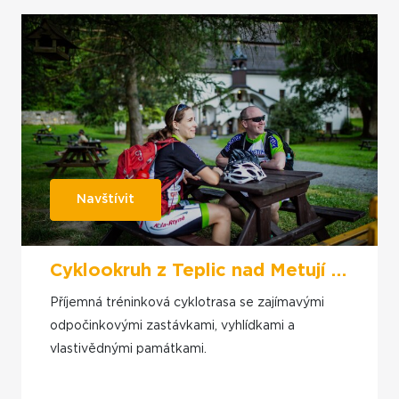
Navštívit
Cyklookruh z Teplic nad Metují přes Jívku a Stárkov
Příjemná tréninková cyklotrasa se zajímavými
odpočinkovými zastávkami, vyhlídkami a
vlastivědnými památkami.