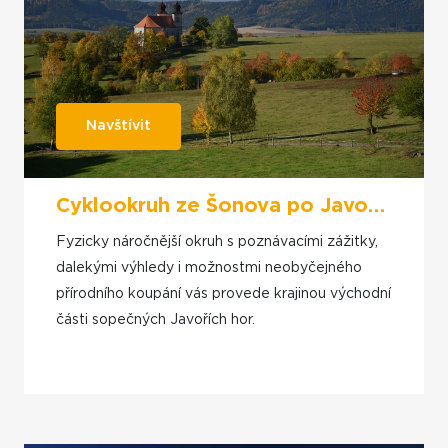
Navštívit
Cyklookruh ze Šonova po Javořích horách přes Gluszyci a Osówku
Fyzicky náročnější okruh s poznávacími zážitky,
dalekými výhledy i možnostmi neobyčejného
přírodního koupání vás provede krajinou východní
části sopečných Javořích hor.