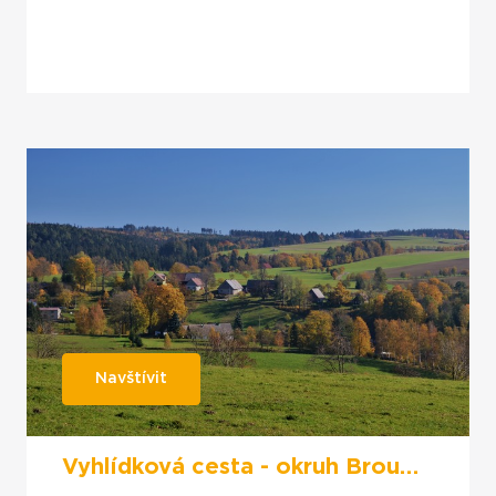
Navštívit
Vyhlídková cesta - okruh Broumovskými stěnami přes Pasa a Pánův kříž