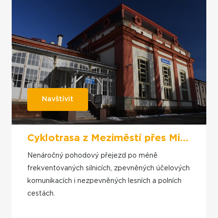
Navštívit
Cyklotrasa z Meziměstí přes Mieroszów do Teplic nad Metují
Nenáročný pohodový přejezd po méně
frekventovaných silnicích, zpevněných účelových
komunikacích i nezpevněných lesních a polních
cestách.