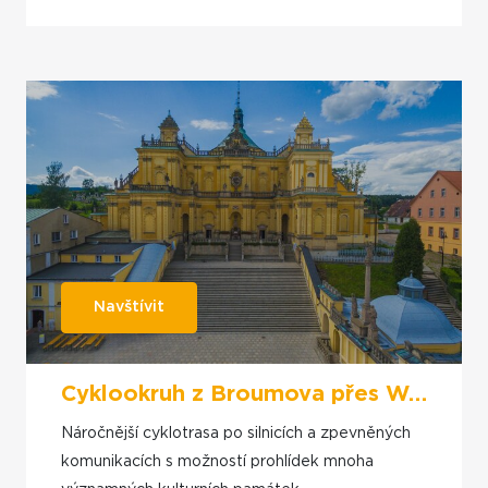
Navštívit
Cyklookruh z Broumova přes Wambierzyce a Nowou Rudu
Náročnější cyklotrasa po silnicích a zpevněných
komunikacích s možností prohlídek mnoha