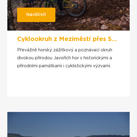
Navštívit
Cyklookruh z Meziměstí přes Sokolowsko
Převážně horský zážitkový a poznávací okruh
divokou přírodou Javořích hor s historickými a
přírodními památkami i cyklistickými výzvami.