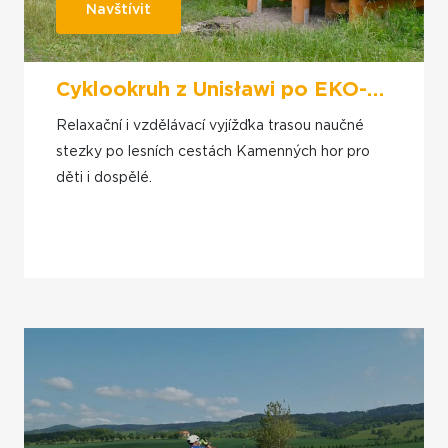
Navštívit
Cyklookruh z Unisławi po EKO-stezce přes Velkou Lesistou
Relaxační i vzdělávací vyjížďka trasou naučné
stezky po lesních cestách Kamenných hor pro
děti i dospělé.