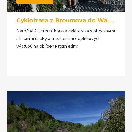
Cyklotrasa z Broumova do Walbrzychu přes Ruprechtický Špičák
Náročnější terénní horská cyklotrasa s občasnými
silničními úseky a možnostmi doplňkových
výstupů na oblíbené rozhledny.