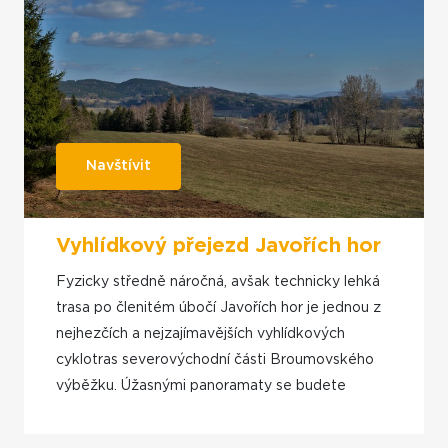
Navštívit
Vyhlídkový přejezd Javořích hor
Fyzicky středně náročná, avšak technicky lehká
trasa po členitém úbočí Javořích hor je jednou z
nejhezčích a nejzajímavějších vyhlídkových
cyklotras severovýchodní části Broumovského
výběžku. Úžasnými panoramaty se budete
kochat doslova za každou zatáčkou.