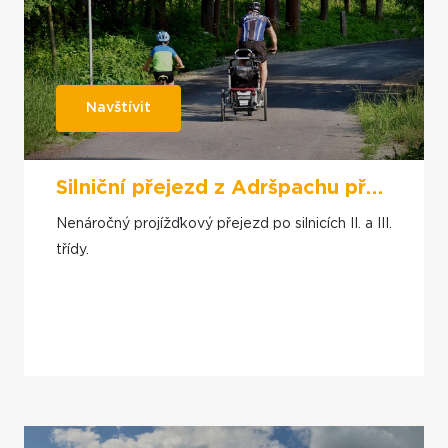
Navštívit
Silniční přejezd z Adršpachu přes Mieroszów do Broumova
Nenáročný projížďkový přejezd po silnicích II. a III.
třídy.