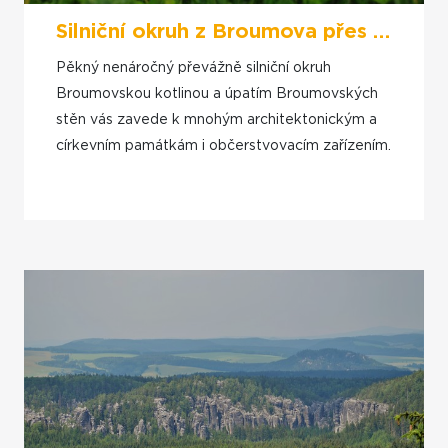
Silniční okruh z Broumova přes Martínkovice a Jetřichov
Pěkný nenáročný převážně silniční okruh
Broumovskou kotlinou a úpatím Broumovských
stěn vás zavede k mnohým architektonickým a
církevním památkám i občerstvovacím zařízením.