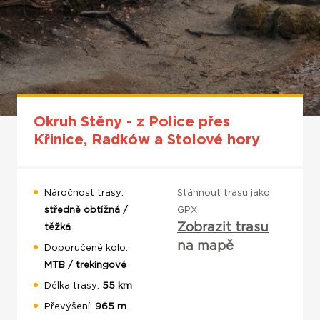
Okruh Stěny - z Police přes
Křinice, Radków a Stolové hory
Náročnost trasy:
Stáhnout trasu jako
středně obtížná /
GPX
Zobrazit trasu
těžká
na mapě
Doporučené kolo:
MTB / trekingové
Délka trasy:
55
km
Převýšení:
965
m