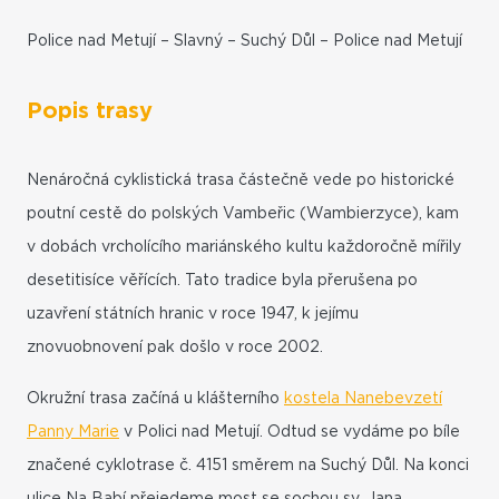
Police nad Metují – Slavný – Suchý Důl – Police nad Metují
Popis trasy
Nenáročná cyklistická trasa částečně vede po historické
poutní cestě do polských Vambeřic (Wambierzyce), kam
v dobách vrcholícího mariánského kultu každoročně mířily
desetitisíce věřících. Tato tradice byla přerušena po
uzavření státních hranic v roce 1947, k jejímu
znovuobnovení pak došlo v roce 2002.
Okružní trasa začíná u klášterního
kostela Nanebevzetí
Panny Marie
v Polici nad Metují. Odtud se vydáme po bíle
značené cyklotrase č. 4151 směrem na Suchý Důl. Na konci