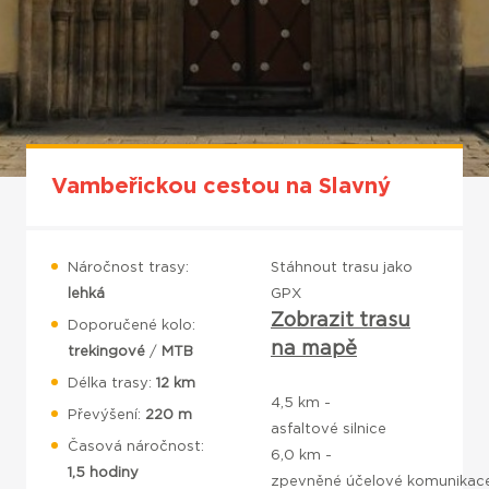
Vambeřickou cestou na Slavný
Náročnost trasy:
Stáhnout trasu jako
lehká
GPX
Zobrazit trasu
Doporučené kolo:
na mapě
trekingové
/
MTB
Délka trasy:
12 km
4,5 km -
Převýšení:
220
m
asfaltové silnice
Časová náročnost:
6,0 km -
1,5
​ hodiny
zpevněné účelové komunikac