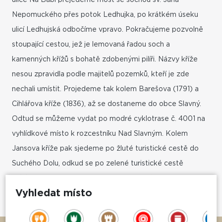
ulice Na Babí přejedeme most se sochou sv. Jana
Nepomuckého přes potok Ledhujka, po krátkém úseku
ulicí Ledhujská odbočíme vpravo. Pokračujeme pozvolně
stoupající cestou, jež je lemovaná řadou soch a
kamenných křížů s bohatě zdobenými pilíři. Názvy kříže
nesou zpravidla podle majitelů pozemků, kteří je zde
nechali umístit. Projedeme tak kolem Barešova (1791) a
Cihlářova kříže (1836), až se dostaneme do obce Slavný.
Odtud se můžeme vydat po modré cyklotrase č. 4001 na
vyhlídkové místo k rozcestníku Nad Slavným. Kolem
Jansova kříže pak sjedeme po žluté turistické cestě do
Suchého Dolu, odkud se po zelené turistické cestě
vrátíme kolem
kaple Panny Marie Lurdské
zpět do Police
Vyhledat místo
nad Metují.