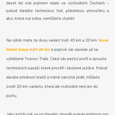
deset let stal pojmem nejen ve východních Čechách –
pokud hledáte technickou trať, přátelskou atmosféru a
akci, která má srdce, nemůžete chybět.
Na výběr máte ze dvou variant trati: 45 km a 20 km.
Nová
hlavní trasa měří 45 km
a poprvé vás zavede až na
vyhlášené Trutnov Trails. Čeká vás pestrý profil a spousta
technických pasáží, které prověří i zkušené jezdce. Pokud
dáváte přednost kratší a méně náročné jízdě, můžete
zvolit 20 km variantu, která ale rozhodně není jen do
počtu.
Jako každý rok se po hlavním závodě pojede kritérium pro