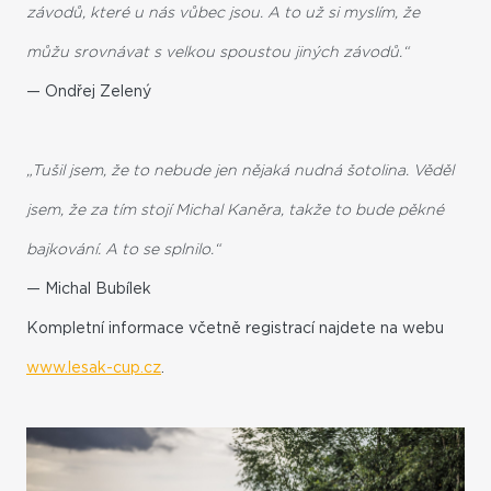
závodů, které u nás vůbec jsou. A to už si myslím, že
můžu srovnávat s velkou spoustou jiných závodů.“
— Ondřej Zelený
„Tušil jsem, že to nebude jen nějaká nudná šotolina. Věděl
jsem, že za tím stojí Michal Kaněra, takže to bude pěkné
bajkování. A to se splnilo.“
— Michal Bubílek
Kompletní informace včetně registrací najdete na webu
www.lesak-cup.cz
.