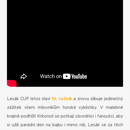
Lesák CUP letos slaví
10. ročník
a znovu slibuje jedinečný
zážitek všem milovníkům horské cyklistiky. V malebné
krajině podhůří Krkonoš se potkají závodníci i fanoušci, aby
si užili parádní den na bajku i mimo něj. Lesák se za těch