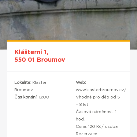
Klášterní 1,
550 01 Broumov
Lokalita:
Klášter
Web:
Broumov
www.klasterbroumov.cz/
Čas konání:
13:00
Vhodné pro děti od 5
– 8 let
Časová náročnost: 1
hod.
Cena: 120 Kč/ osoba
Rezervace: