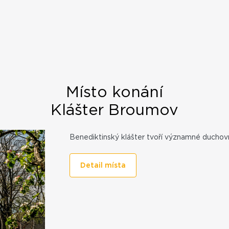
Místo konání
Klášter Broumov
Benediktinský klášter tvoří významné duchovní
Detail místa