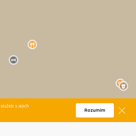
lužeb s jejich
Rozumím